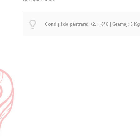
Condiții de păstrare: +2...+8°C | Gramaj: 3 Kg