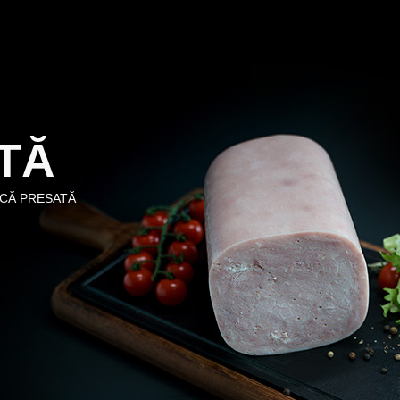
TĂ
CĂ PRESATĂ