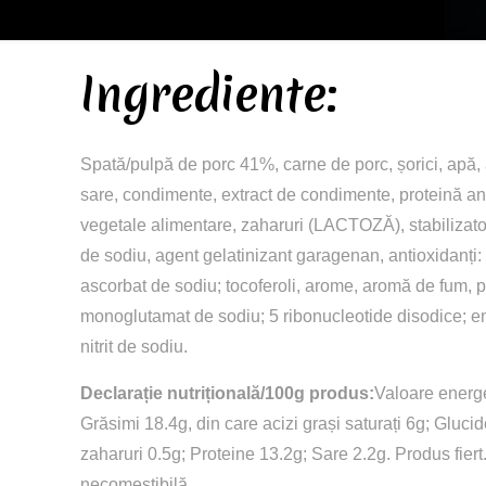
Ingrediente:
Spată/pulpă de porc 41%, carne de porc, șorici, apă, 
sare, condimente, extract de condimente, proteină an
vegetale alimentare, zaharuri (LACTOZĂ), stabilizatori: 
de sodiu, agent gelatinizant garagenan, antioxidanți:
ascorbat de sodiu; tocoferoli, arome, aromă de fum, p
monoglutamat de sodiu; 5 ribonucleotide disodice; e
nitrit de sodiu.
Declarație nutrițională/100g produs:
Valoare energe
Grăsimi 18.4g, din care acizi grași saturați 6g; Glucid
zaharuri 0.5g; Proteine 13.2g; Sare 2.2g. Produs fiert
necomestibilă.